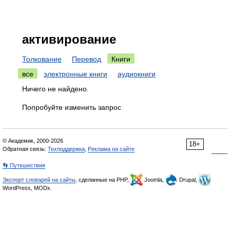
активирование
Толкование
Перевод
Книги
все
электронные книги
аудиокниги
Ничего не найдено.
Попробуйте изменить запрос
© Академик, 2000-2026
18+
Обратная связь:
Техподдержка
,
Реклама на сайте
👣 Путешествия
Экспорт словарей на сайты
, сделанные на PHP,
Joomla,
Drupal,
WordPress, MODx.